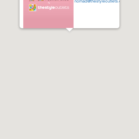
nomad@thestyleoutlets.es